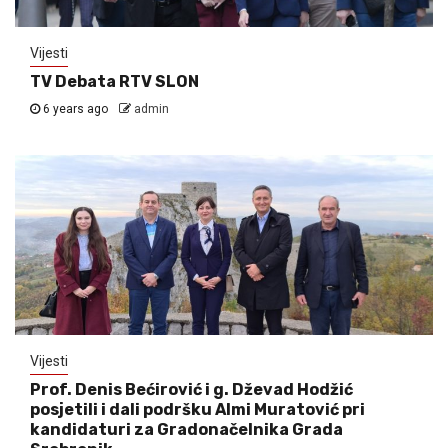
Vijesti
TV Debata RTV SLON
6 years ago
admin
Vijesti
Prof. Denis Bećirović i g. Dževad Hodžić
posjetili i dali podršku Almi Muratović pri
kandidaturi za Gradonačelnika Grada