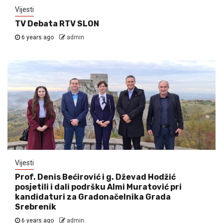
Vijesti
TV Debata RTV SLON
6 years ago
admin
Vijesti
Prof. Denis Bećirović i g. Dževad Hodžić
posjetili i dali podršku Almi Muratović pri
kandidaturi za Gradonačelnika Grada
Srebrenik
6 years ago
admin