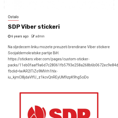
Ostalo
SDP Viber stickeri
6 years ago
admin
Na sljedecem linku mozete preuzeti brendirane Viber stickere
Socijaldemokratske partije BiH.
https://stickers.viber.com/pages/custom-sticker-
packs/11eb0faaf9a6d7c28061fb5793e258a268b6b0672ec9e84d
fbclid=IwAR2lTiZo9MVrh1hIx-
iu_kjmCl8jdaVIfU_z1kcvQnREyUM9zpK9hg5ciDo