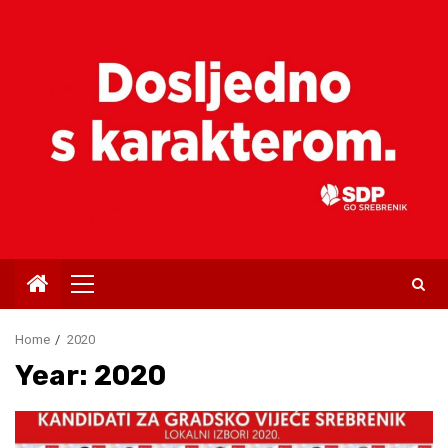
Skip
to
content
Primary
Menu
Home
2020
Year:
2020