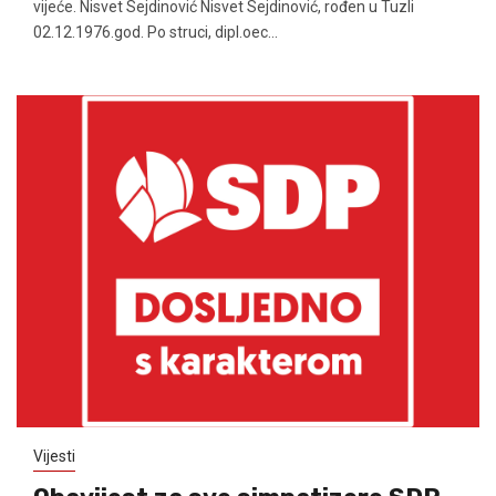
vijeće. Nisvet Sejdinović Nisvet Sejdinović, rođen u Tuzli
02.12.1976.god. Po struci, dipl.oec...
Vijesti